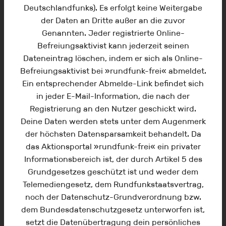
Deutschlandfunks). Es erfolgt keine Weitergabe
der Daten an Dritte außer an die zuvor
Genannten. Jeder registrierte Online-
Befreiungsaktivist kann jederzeit seinen
Dateneintrag löschen, indem er sich als Online-
Befreiungsaktivist bei »rundfunk-frei« abmeldet.
Ein entsprechender Abmelde-Link befindet sich
in jeder E-Mail-Information, die nach der
Registrierung an den Nutzer geschickt wird.
AKTUELLE STREITSCHRIFT* VON
Deine Daten werden stets unter dem Augenmerk
DR. JUR. FRANK HENNECKE
der höchsten Datensparsamkeit behandelt. Da
Der Zwangsrundfunk oder warum die
das Aktionsportal »rundfunk-frei« ein privater
Rundfunkabgabe rechts- und
Informationsbereich ist, der durch Artikel 5 des
verfassungswidrig bleibt. Die Streitschrift
Grundgesetzes geschützt ist und weder dem
unternimmt den Versuch nachzuweisen,
Telemediengesetz, dem Rundfunkstaatsvertrag,
dass die Rundfunkabgabe, was ihre
noch der Datenschutz-Grundverordnung bzw.
Erhebung angeht, nach wie vor keine
dem Bundesdatenschutzgesetz unterworfen ist,
verwaltungsrechtliche Grundlage hat, und
setzt die Datenübertragung dein persönliches