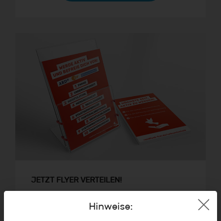
JETZT FLYER VERTEILEN!
Du möchtest auch bei der Verteilung von
Hinweise:
Informationsmaterial mithelfen? Wenn du