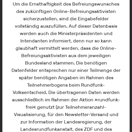
in deiner Region die Menschen auf die
Um die Ernsthaftigkeit des Befreiungswunsches
Aktion »rundfunk-frei« aufmerksam
des zukünftigen Online-Befreiungsaktivisten
machen möchtest, dann können wir gerne
sicherzustellen, sind die Eingabefelder
mit kostenfreiem Werbematerial
vollständig auszufüllen. Auf dieser Datenbasis
unterstützen. Teile uns deine gewünschte
werden auch die Ministerpräsidenten und
Auflage mit (100 Stk. -5.000 Stk.) und
Intendanten informiert, denn nur so kann
deine Lieferadresse. Wir freuen uns über
glaubhaft vermittelt werden, dass die Online-
jeden engagierten Menschen, der mit
Befreiungsaktivisten aus dem jeweiligen
seinem Herzen mit dabei ist.
Bundesland stammen. Die benötigen
Datenfelder entsprechen nur einer Teilmenge der
später benötigen Angaben im Rahmen des
Flyer verteilen
Teilnehmerbogens beim Rundfunk-
Volksentscheid. Die übertragenen Daten werden
ausschließlich im Rahmen der Aktion »rundfunk-
frei« genutzt (zur Teilnehmeranzahl-
Visualisierung, für den Newsletter-Versand und
zur Information der Landesregierung, der
Landesrundfunkanstalt, des ZDF und des