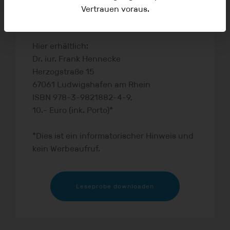
was die gesetzliche Grundlage selbst
Vertrauen voraus.
angeht, verfassungswidrig ist.
Hier erhältlich:
Dr. iur. Frank Hennecke
Herzogstraße 15
67061 Ludwigshafen am Rhein
ISBN 978-3-9821882-4-9,
10.- Euro (ink. Porto)*
*Dies ist ein informatorischer Hinweis und
kein Werbeaufruf.
Leseprobe downloaden